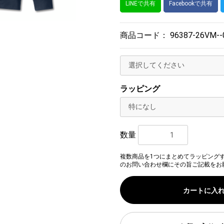
LINEで共有
Facebookで共有
商品コード：
96387-26VM--
ラッピング
数量
複数商品を1つにまとめてラッピング
のお問い合わせ欄にその旨ご記載をお
カートに入