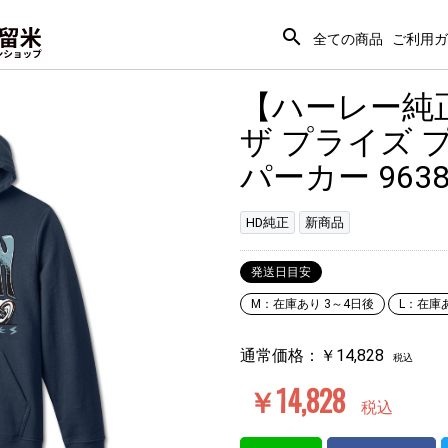
search
全ての商品
ご利用ガ
【ハーレー純正
ザ プライズ 
パーカー 9638
HD純正
新商品
発送日目安
M：在庫あり 3～4日後
L：在庫
通常価格：
￥14,828
税込
￥14,828
税込