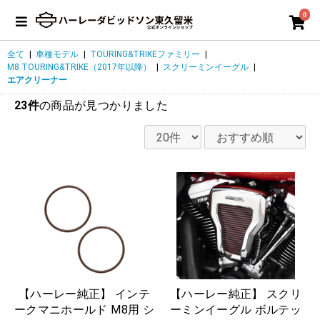
0
全て
|
車種モデル
|
TOURING&TRIKEファミリー
|
M8 TOURING&TRIKE（2017年以降）
|
スクリーミンイーグル
|
エアクリーナー
23件
の商品が見つかりました
【ハーレー純正】 インテ
【ハーレー純正】 スクリ
ークマニホールド M8用 シ
ーミンイーグル ボルテッ