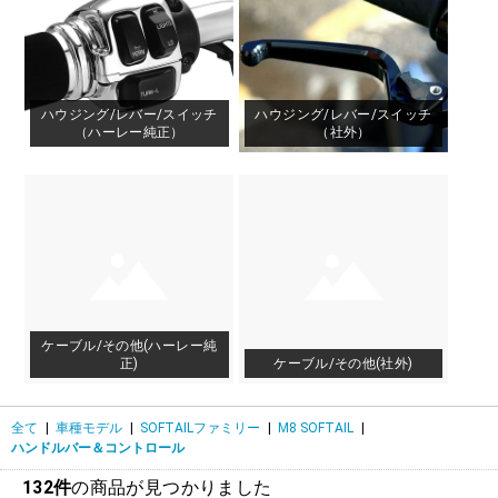
ハウジング/レバー/スイッチ
ハウジング/レバー/スイッチ
（ハーレー純正）
（社外）
ケーブル/その他(ハーレー純
正)
ケーブル/その他(社外)
全て
|
車種モデル
|
SOFTAILファミリー
|
M8 SOFTAIL
|
ハンドルバー＆コントロール
132件
の商品が見つかりました