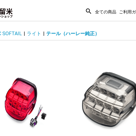
search
全ての商品
ご利用ガ
C SOFTAIL
|
ライト
|
テール（ハーレー純正）