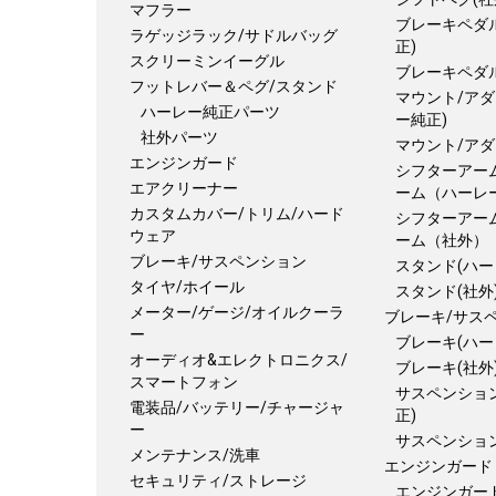
マフラー
ブレーキペダ
ラゲッジラック/サドルバッグ
正)
スクリーミンイーグル
ブレーキペダル
フットレバー＆ペグ/スタンド
マウント/アダ
ハーレー純正パーツ
ー純正)
社外パーツ
マウント/アダ
エンジンガード
シフターアーム
エアクリーナー
ーム（ハーレ
カスタムカバー/トリム/ハード
シフターアーム
ウェア
ーム（社外）
ブレーキ/サスペンション
スタンド(ハー
タイヤ/ホイール
スタンド(社外
メーター/ゲージ/オイルクーラ
ブレーキ/サス
ー
ブレーキ(ハー
オーディオ&エレクトロニクス/
ブレーキ(社外
スマートフォン
サスペンショ
電装品/バッテリー/チャージャ
正)
ー
サスペンション
メンテナンス/洗車
エンジンガード
セキュリティ/ストレージ
エンジンガー