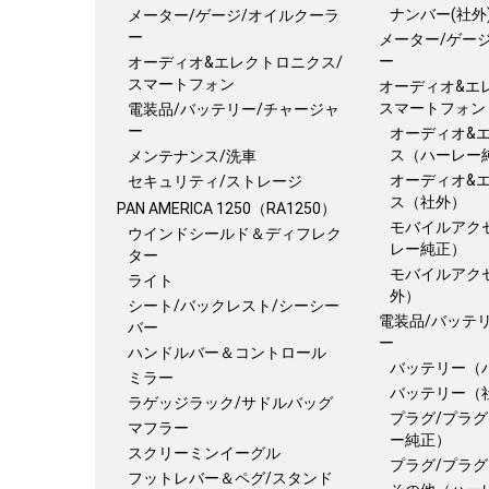
ナンバー(社外
メーター/ゲージ/オイルクーラ
ー
メーター/ゲー
ー
オーディオ&エレクトロニクス/
スマートフォン
オーディオ&エ
スマートフォン
電装品/バッテリー/チャージャ
ー
オーディオ&
ス（ハーレー
メンテナンス/洗車
オーディオ&
セキュリティ/ストレージ
ス（社外）
PAN AMERICA 1250（RA1250）
モバイルアク
ウインドシールド＆ディフレク
レー純正）
ター
モバイルアク
ライト
外）
シート/バックレスト/シーシー
電装品/バッテ
バー
ー
ハンドルバー＆コントロール
バッテリー（
ミラー
バッテリー（
ラゲッジラック/サドルバッグ
プラグ/プラ
マフラー
ー純正）
スクリーミンイーグル
プラグ/プラ
フットレバー＆ペグ/スタンド