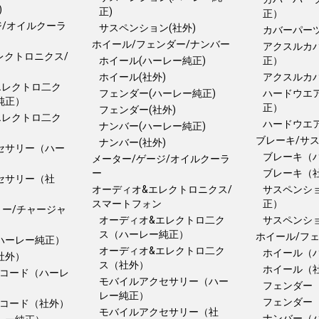
)
正)
正）
ジ/オイルクーラ
サスペンション(社外)
カバーパー
ホイール/フェンダー/ナンバー
アクスルカ
レクトロニクス/
ホイール(ハーレー純正)
正）
ホイール(社外)
アクスルカ
エレクトロ二ク
フェンダー(ハーレー純正)
ハードウエ
純正）
正）
フェンダー(社外)
エレクトロ二ク
ハードウエ
ナンバー(ハーレー純正)
ブレーキ/サ
ナンバー(社外)
セサリー（ハー
ブレーキ（
メーター/ゲージ/オイルクーラ
ー
ブレーキ（
セサリー（社
オーディオ&エレクトロニクス/
サスペンシ
スマートフォン
正）
リー/チャージャ
オーディオ&エレクトロ二ク
サスペンシ
ス（ハーレー純正）
ホイール/フ
ハーレー純正）
オーディオ&エレクトロ二ク
ホイール（
社外）
ス（社外）
ホイール（
グコード（ハーレ
モバイルアクセサリー（ハー
フェンダー
レー純正）
フェンダー
グコード（社外）
モバイルアクセサリー（社
ナンバー（