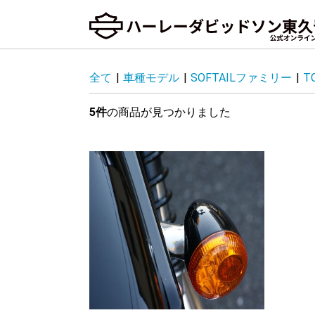
全て
|
車種モデル
|
SOFTAILファミリー
|
T
5件
の商品が見つかりました