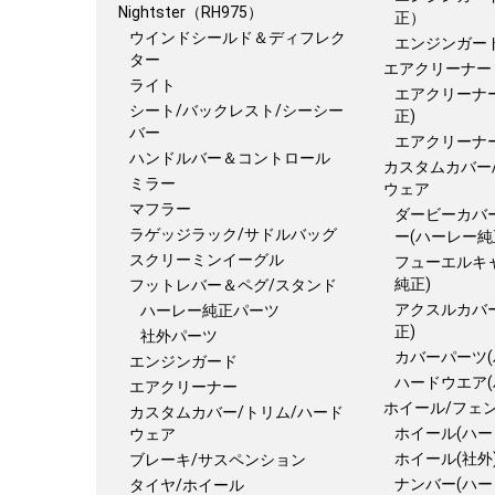
Nightster（RH975）
正）
ウインドシールド＆ディフレク
エンジンガー
ター
エアクリーナー
ライト
エアクリーナ
シート/バックレスト/シーシー
正)
バー
エアクリーナー
ハンドルバー＆コントロール
カスタムカバー
ミラー
ウェア
マフラー
ダービーカバ
ラゲッジラック/サドルバッグ
ー(ハーレー純
スクリーミンイーグル
フューエルキ
純正)
フットレバー＆ペグ/スタンド
アクスルカバ
ハーレー純正パーツ
正)
社外パーツ
カバーパーツ(
エンジンガード
ハードウエア(
エアクリーナー
ホイール/フェ
カスタムカバー/トリム/ハード
ホイール(ハー
ウェア
ホイール(社外
ブレーキ/サスペンション
ナンバー(ハー
タイヤ/ホイール