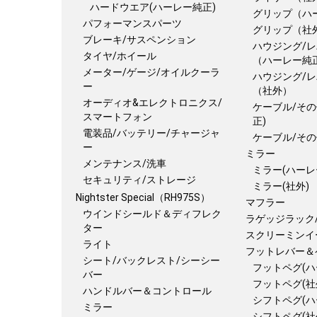
ハードウエア(ハーレー純正)
グリップ（ハ
パフォーマンスパーツ
グリップ（社
ブレーキ/サスペンション
ハウジング/レ
タイヤ/ホイール
（ハーレー純
メーター/ゲージ/オイルクーラ
ハウジング/レ
ー
（社外）
オーディオ&エレクトロニクス/
ケーブル/その
スマートフォン
正)
電装品/バッテリー/チャージャ
ケーブル/その
ー
ミラー
メンテナンス/洗車
ミラー(ハーレ
セキュリティ/ストレージ
ミラー(社外)
Nightster Special（RH975S）
マフラー
ウインドシールド＆ディフレク
ラゲッジラック
ター
スクリーミンイ
ライト
フットレバー＆
シート/バックレスト/シーシー
フットペグ(ハ
バー
フットペグ(社
ハンドルバー＆コントロール
シフトペグ(ハ
ミラー
シフトペグ(社