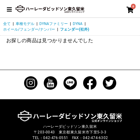
0
全て
|
車種モデル
|
DYNAファミリー
|
DYNA
|
ホイール/フェンダー/ナンバー
|
フェンダー(社外)
お探しの商品は見つかりませんでした
ハーレーダビッドソン東久留米
〒203-0043 東京都東久留米市下里5-3-3
TEL：042-476-0551 FAX：042-474-6302