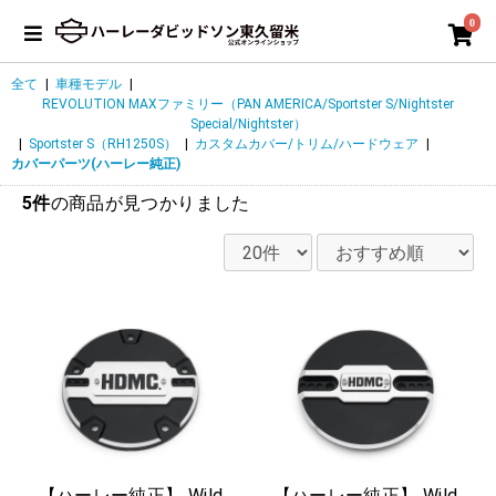
0
全て
|
車種モデル
|
REVOLUTION MAXファミリー（PAN AMERICA/Sportster S/Nightster
Special/Nightster）
|
Sportster S（RH1250S）
|
カスタムカバー/トリム/ハードウェア
|
カバーパーツ(ハーレー純正)
5件
の商品が見つかりました
【ハーレー純正】 Wild
【ハーレー純正】 Wild