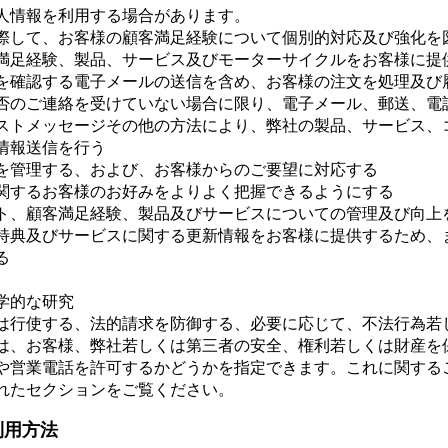
人情報を利用する場合があります。
際して、お客様の顧客満足経験について個別的対応及び強化を
満足経験、製品、サービス及びモーターサイクルをお客様に提
を確認する電子メールの送信を含め、お客様の注文を処理及び
否のご連絡を受けていない場合に限り、電子メール、郵送、電
ストメッセージその他の方法により、弊社の製品、サービス、
情報送信を行う
を管理する、および、お客様からのご要望に対応する
関するお客様のお好みをよりよく把握できるようにする
ト、顧客満足経験、製品及びサービスについての管理及び向上
特典及びサービスに関する更新情報をお客様に提供するため、
る
学的な研究
は行使する、法的請求を防御する、必要に応じて、不法行為若
は、お客様、弊社若しくは第三者の安全、権利若しくは財産を
や営業電話を許可するかどうかを指定できます。これに関する
れたセクションをご覧ください。
利用方法