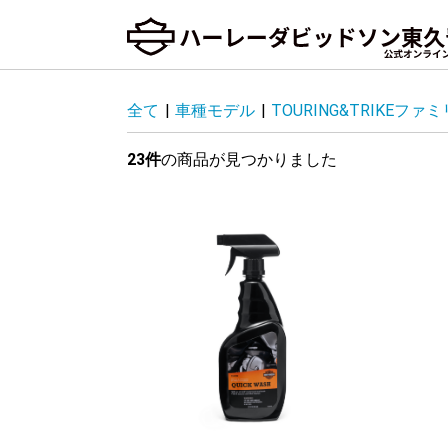
全て
|
車種モデル
|
TOURING&TRIKEファ
23件
の商品が見つかりました