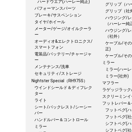
ハードウエア(ハーレー純正)
グリップ（ハ
パフォーマンスパーツ
グリップ（社
ブレーキ/サスペンション
ハウジング/レ
タイヤ/ホイール
（ハーレー純
メーター/ゲージ/オイルクーラ
ハウジング/レ
ー
（社外）
オーディオ&エレクトロニクス/
ケーブル/その
スマートフォン
正)
電装品/バッテリー/チャージャ
ケーブル/その
ー
ミラー
メンテナンス/洗車
ミラー(ハーレ
セキュリティ/ストレージ
ミラー(社外)
Nightster Special（RH975S）
マフラー
ウインドシールド＆ディフレク
ラゲッジラック
ター
スクリーミンイ
ライト
フットレバー＆
シート/バックレスト/シーシー
フットペグ(ハ
バー
フットペグ(社
ハンドルバー＆コントロール
シフトペグ(ハ
ミラー
シフトペグ(社