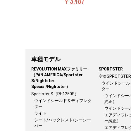
￥3,487
車種モデル
REVOLUTION MAXファミリー
SPORTSTER
（PAN AMERICA/Sportster
空冷SPROTSTER
S/Nightster
ウインドシール
Special/Nightster）
ター
Sportster S（RH1250S）
ウインドシー
ウインドシールド＆ディフレク
純正）
ター
ウインドシー
ライト
エアディフレ
シート/バックレスト/シーシー
ー純正）
バー
エアディフレ