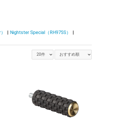
er）
|
Nightster Special（RH975S）
|