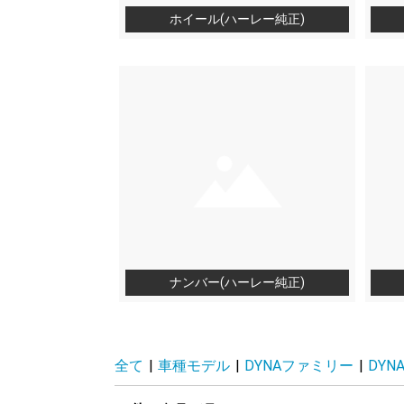
ホイール(ハーレー純正)
ナンバー(ハーレー純正)
全て
|
車種モデル
|
DYNAファミリー
|
DYN