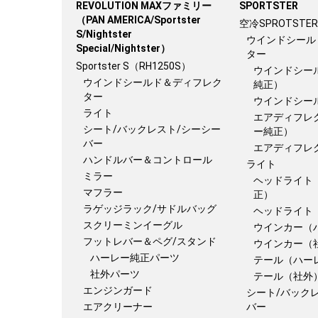
REVOLUTION MAXファミリー
SPORTSTER
（PAN AMERICA/Sportster
空冷SPROTSTER
S/Nightster
ウインドシール
Special/Nightster）
ター
Sportster S（RH1250S）
ウインドシー
ウインドシールド＆ディフレク
純正）
ター
ウインドシー
ライト
エアディフレ
シート/バックレスト/シーシー
ー純正）
バー
エアディフレ
ハンドルバー＆コントロール
ライト
ミラー
ヘッドライト
マフラー
正）
ラゲッジラック/サドルバッグ
ヘッドライト
スクリーミンイーグル
ウインカー（
フットレバー＆ペグ/スタンド
ウインカー（
ハーレー純正パーツ
テール（ハー
社外パーツ
テール（社外
エンジンガード
シート/バック
エアクリーナー
バー