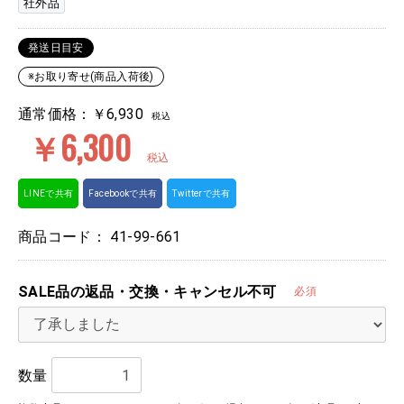
社外品
発送日目安
※お取り寄せ(商品入荷後)
通常価格：￥6,930
税込
￥6,300
税込
LINEで共有
Facebookで共有
Twitterで共有
商品コード：
41-99-661
SALE品の返品・交換・キャンセル不可
必須
数量