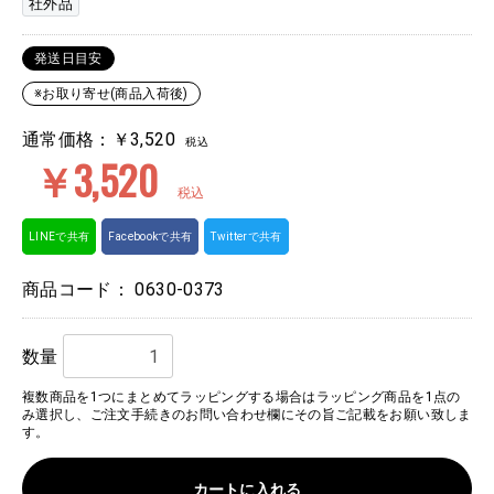
社外品
発送日目安
※お取り寄せ(商品入荷後)
通常価格：￥3,520
税込
￥3,520
税込
LINEで共有
Facebookで共有
Twitterで共有
商品コード：
0630-0373
数量
複数商品を1つにまとめてラッピングする場合はラッピング商品を1点の
み選択し、ご注文手続きのお問い合わせ欄にその旨ご記載をお願い致しま
す。
カートに入れる