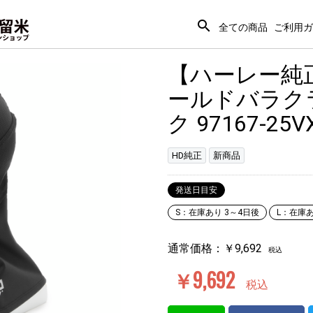
search
全ての商品
ご利用ガ
【ハーレー純
ールドバラク
ク 97167-25V
HD純正
新商品
発送日目安
S：在庫あり 3～4日後
L：在庫あ
通常価格：
￥9,692
税込
￥9,692
税込