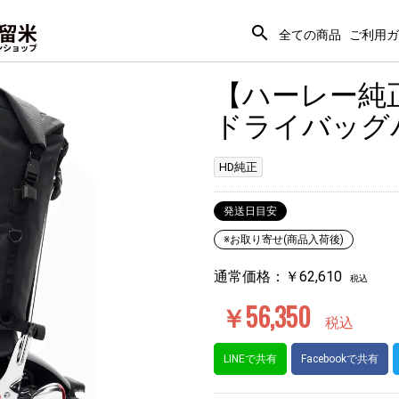
search
全ての商品
ご利用ガ
【ハーレー純
ドライバッグパッ
HD純正
発送日目安
※お取り寄せ(商品入荷後)
通常価格：￥62,610
税込
￥56,350
税込
LINEで共有
Facebookで共有