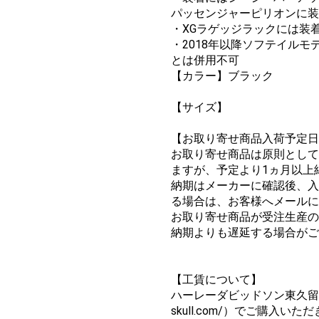
パッセンジャーピリオンに装
・XGラゲッジラックには装
・2018年以降ソフテイル
とは併用不可
【カラー】ブラック
【サイズ】
【お取り寄せ商品入荷予定日
お取り寄せ商品は原則として
ますが、予定より1ヵ月以上
納期はメーカーに確認後、入
る場合は、お客様へメールに
お取り寄せ商品が受注生産の
納期よりも遅延する場合がご
【工賃について】
ハーレーダビッドソン東久留米では
skull.com/）でご購入