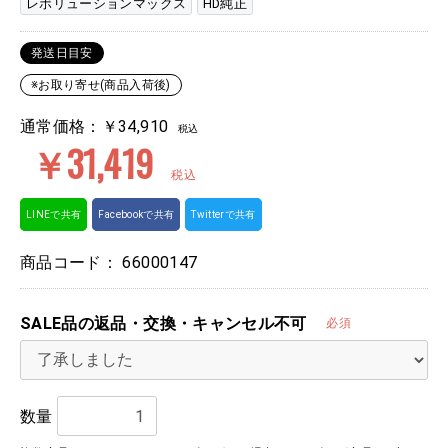
レボリューションマックス
HD純正
発送日目安
※お取り寄せ(商品入荷後)
通常価格：￥34,910
税込
￥31,419
税込
LINEで共有
Facebookで共有
Twitterで共有
商品コード：
66000147
SALE品の返品・交換・キャンセル不可
必須
数量