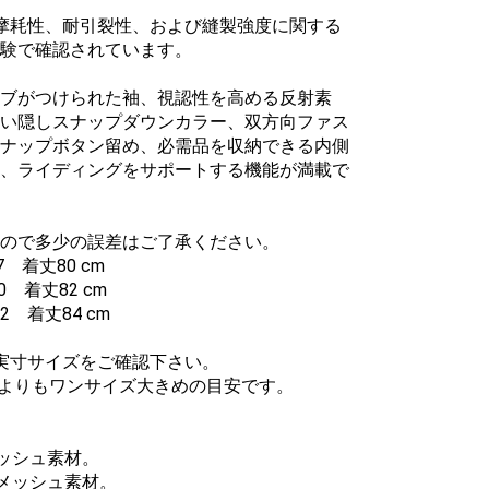
、耐摩耗性、耐引裂性、および縫製強度に関する
験で確認されています。
ブがつけられた袖、視認性を高める反射素
い隠しスナップダウンカラー、双方向ファス
ナップボタン留め、必需品を収納できる内側
、ライディングをサポートする機能が満載で
ので多少の誤差はご了承ください。
 着丈80 cm
 着丈82 cm
2 着丈84 cm
実寸サイズをご確認下さい。
ズよりもワンサイズ大きめの目安です。
メッシュ素材。
のメッシュ素材。