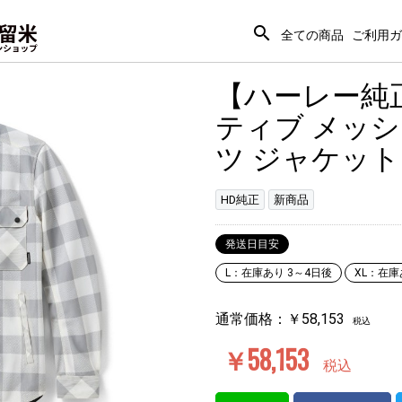
search
全ての商品
ご利用ガ
【ハーレー純正
ティブ メッシ
ツ ジャケット 9
HD純正
新商品
発送日目安
L：在庫あり 3～4日後
XL：在庫
通常価格：
￥58,153
税込
￥58,153
税込