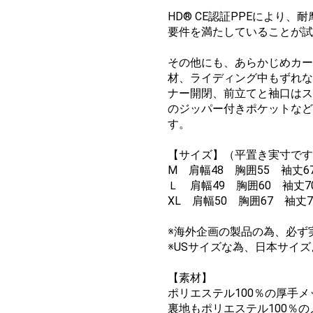
HD® CE認証PPEにより
要件を満たしていることが試
その他にも、あらかじめカー
材、ライディング中もずれな
ナー開閉、前立てと袖口はス
のジッパー付きポケットなど
す。
【サイズ】（平置き実寸です
M 肩幅48 胸囲55 袖丈67
Ｌ 肩幅49 胸囲60 袖丈70
XL 肩幅50 胸囲67 袖丈7
※海外企画の製品の為、必ず
※USサイズな為、日本サイ
【素材】
ポリエステル100％の厚手
裏地もポリエステル100％