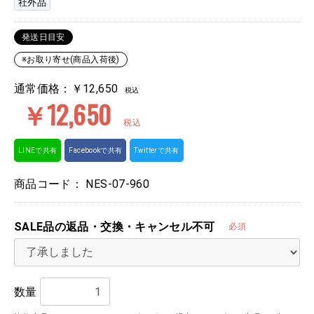
社外品
発送日目安
※お取り寄せ(商品入荷後)
通常価格：￥12,650
税込
￥12,650
税込
LINEで共有
Facebookで共有
Twitterで共有
商品コード：
NES-07-960
SALE品の返品・交換・キャンセル不可
必須
数量