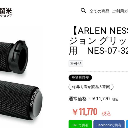
search
全ての商品
ご利用ガ
【ARLEN N
ジョン グリッ
用 NES-07-3
社外品
発送日目安
※お取り寄せ(商品入荷後)
通常価格：￥11,770
税込
￥11,770
税込
LINEで共有
Facebookで共有